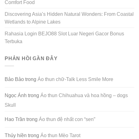
Comfort Food
Discovering Asia’s Hidden Natural Wonders: From Coastal
Wetlands to Alpine Lakes
Rahasia Login BEJO88 Slot Luar Negeri Gacor Bonus
Terbuka
PHẢN HỒI GẦN ĐÂY
Bảo Bảo
trong
Áo thun chữ-Talk Less Smile More
Ngọc Ánh
trong
Áo thun Chihuahua và hoa hồng – dogs
Skull
Hao Trần
trong
Áo thun đệ nhất con “sen”
Thúy hiền
trong
Áo thun Mèo Tarot