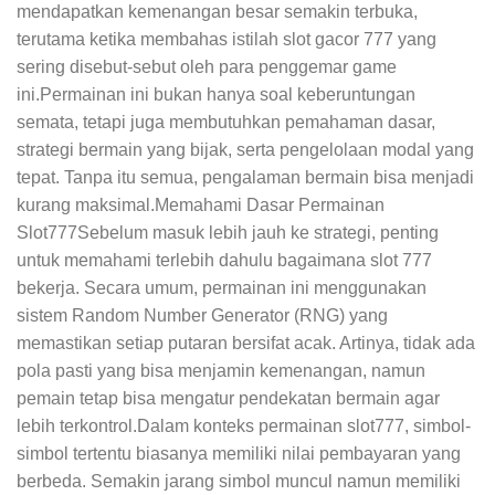
mendapatkan kemenangan besar semakin terbuka,
terutama ketika membahas istilah slot gacor 777 yang
sering disebut-sebut oleh para penggemar game
ini.Permainan ini bukan hanya soal keberuntungan
semata, tetapi juga membutuhkan pemahaman dasar,
strategi bermain yang bijak, serta pengelolaan modal yang
tepat. Tanpa itu semua, pengalaman bermain bisa menjadi
kurang maksimal.Memahami Dasar Permainan
Slot777Sebelum masuk lebih jauh ke strategi, penting
untuk memahami terlebih dahulu bagaimana slot 777
bekerja. Secara umum, permainan ini menggunakan
sistem Random Number Generator (RNG) yang
memastikan setiap putaran bersifat acak. Artinya, tidak ada
pola pasti yang bisa menjamin kemenangan, namun
pemain tetap bisa mengatur pendekatan bermain agar
lebih terkontrol.Dalam konteks permainan slot777, simbol-
simbol tertentu biasanya memiliki nilai pembayaran yang
berbeda. Semakin jarang simbol muncul namun memiliki