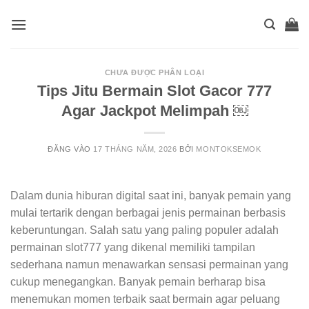
Skip
to
content
CHƯA ĐƯỢC PHÂN LOẠI
Tips Jitu Bermain Slot Gacor 777
Agar Jackpot Melimpah ￼
ĐĂNG VÀO
17 THÁNG NĂM, 2026
BỞI
MONTOKSEMOK
Dalam dunia hiburan digital saat ini, banyak pemain yang
mulai tertarik dengan berbagai jenis permainan berbasis
keberuntungan. Salah satu yang paling populer adalah
permainan slot777 yang dikenal memiliki tampilan
sederhana namun menawarkan sensasi permainan yang
cukup menegangkan. Banyak pemain berharap bisa
menemukan momen terbaik saat bermain agar peluang