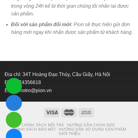
trong vòng 24h kể từ thời gian chúng tôi nhận lại được
sản phẩm.
Đối với sản phẩm đổi mới:
Pion sẽ thực hiện gửi đơn
hàng mới ngay khi nhận được sản phẩm từ khách hàng.
Địa chỉ: 34T Hoàng Đạo Thúy, Cầu Giấy, Hà Nội
ĐT: 0374356618
Email:
hotro@pion.vn
CHÍNH SÁCH ĐỔI TRẢ
HƯỚNG DẪN CHỌN SIZE
CHÍNH SÁCH BẢO MẬT
HƯỚNG DẪN SỬ DỤNG SẢN PHẨM
GIỚI THIỆU