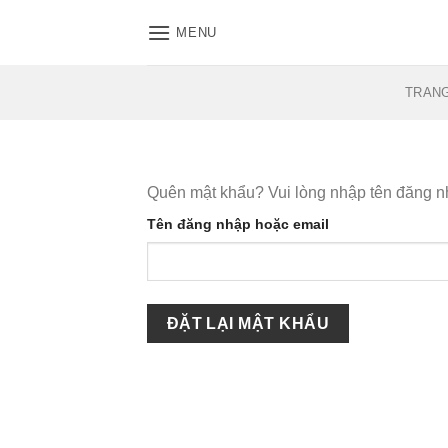
Skip
MENU
to
content
TRAN
Quên mật khẩu? Vui lòng nhập tên đăng nh
Tên đăng nhập hoặc email
ĐẶT LẠI MẬT KHẨU