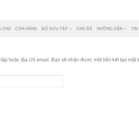
G CHỦ
CỬA HÀNG
BỘ SƯU TẬP
CHO BÉ
HƯỚNG DẪN
TIN
ập hoặc địa chỉ email. Bạn sẽ nhận được một liên kết tạo mật 