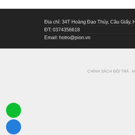
Địa chỉ: 34T Hoàng Đạo Thúy, Cầu Giấy, 
ĐT: 0374356618
Email:
hotro@pion.vn
CHÍNH SÁCH ĐỔI TRẢ
H