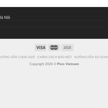
Hà Nội
ƯỚNG DẪN CHỌN SIZE
CHÍNH SÁCH BẢO MẬT
HƯỚNG DẪN SỬ DỤN
Copyright 2026 ©
Pion Vietnam