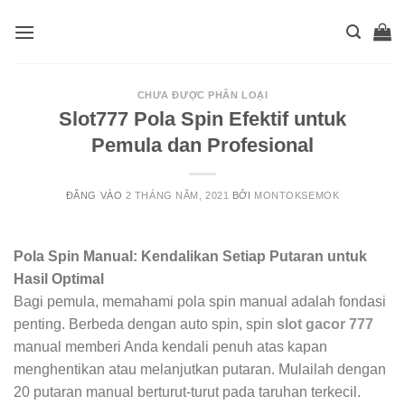
Skip
to
content
CHƯA ĐƯỢC PHÂN LOẠI
Slot777 Pola Spin Efektif untuk
Pemula dan Profesional
ĐĂNG VÀO
2 THÁNG NĂM, 2021
BỞI
MONTOKSEMOK
Pola Spin Manual: Kendalikan Setiap Putaran untuk
Hasil Optimal
Bagi pemula, memahami pola spin manual adalah fondasi
penting. Berbeda dengan auto spin, spin
slot gacor 777
manual memberi Anda kendali penuh atas kapan
menghentikan atau melanjutkan putaran. Mulailah dengan
20 putaran manual berturut-turut pada taruhan terkecil.