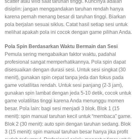
scatter atau wild saat taruhan tinggi. Kuncinya adalah
disiplin: jangan menggandakan taruhan rendah hanya
karena pernah menang besar di taruhan tinggi. Biarkan
pola berjalan sesuai siklus. Catat hasil setiap sesi untuk
melihat apakah pola ini cocok dengan game pilihan Anda.
Pola Spin Berdasarkan Waktu Bermain dan Sesi
Pemula sering mengabaikan faktor waktu, padahal
profesional sangat memperhatikannya. Pola spin dapat
disesuaikan dengan durasi sesi. Untuk sesi singkat (30
menit), gunakan spin cepat tanpa jeda dan fokus pada
game volatilitas rendah. Untuk sesi panjang (2-3 jam),
gunakan spin lambat dengan jeda 5-10 detik, cocok untuk
game volatilitas tinggi karena Anda menunggu momen
besar. Pola lain: bagi sesi menjadi 3 blok. Blok 1 (15
menit): spin manual taruhan kecil untuk “membaca” game.
Blok 2 (30 menit): auto spin dengan taruhan sedang. Blok
3 (15 menit): spin manual taruhan besar hanya jika profit