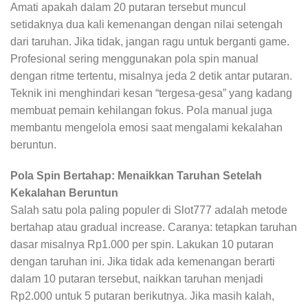
Amati apakah dalam 20 putaran tersebut muncul
setidaknya dua kali kemenangan dengan nilai setengah
dari taruhan. Jika tidak, jangan ragu untuk berganti game.
Profesional sering menggunakan pola spin manual
dengan ritme tertentu, misalnya jeda 2 detik antar putaran.
Teknik ini menghindari kesan “tergesa-gesa” yang kadang
membuat pemain kehilangan fokus. Pola manual juga
membantu mengelola emosi saat mengalami kekalahan
beruntun.
Pola Spin Bertahap: Menaikkan Taruhan Setelah
Kekalahan Beruntun
Salah satu pola paling populer di Slot777 adalah metode
bertahap atau gradual increase. Caranya: tetapkan taruhan
dasar misalnya Rp1.000 per spin. Lakukan 10 putaran
dengan taruhan ini. Jika tidak ada kemenangan berarti
dalam 10 putaran tersebut, naikkan taruhan menjadi
Rp2.000 untuk 5 putaran berikutnya. Jika masih kalah,