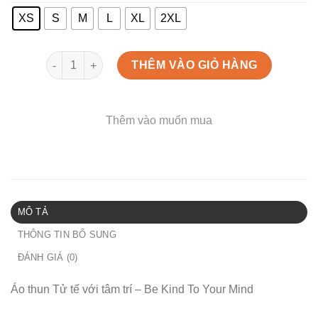
XS
S
M
L
XL
2XL
Áo thun Tử tế với tâm trí - Be Kind To Your Mind số lượ
THÊM VÀO GIỎ HÀNG
Thêm vào muốn mua
MÔ TẢ
THÔNG TIN BỔ SUNG
ĐÁNH GIÁ (0)
Áo thun Tử tế với tâm trí – Be Kind To Your Mind