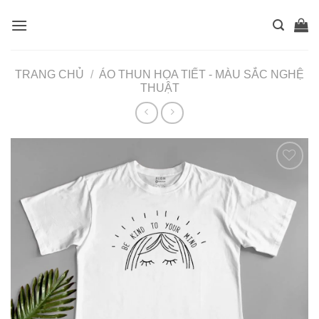
Skip
to
content
TRANG CHỦ
/
ÁO THUN HỌA TIẾT - MÀU SẮC NGHỆ
THUẬT
Thêm
vào
muốn
mua