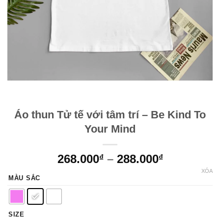
Áo thun Tử tế với tâm trí – Be Kind To
Your Mind
268.000
–
288.000
₫
₫
XÓA
MÀU SẮC
SIZE