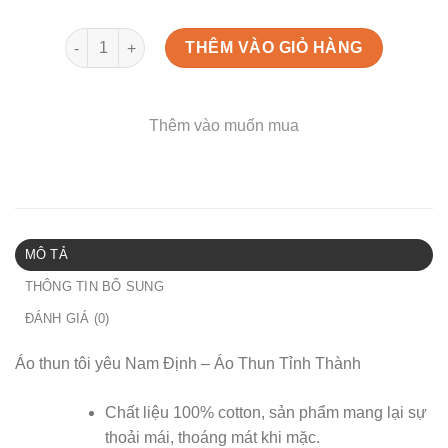
Áo thun tôi yêu Nam Định - Áo Thun Tỉnh Thành số lượ
THÊM VÀO GIỎ HÀNG
Thêm vào muốn mua
MÔ TẢ
THÔNG TIN BỔ SUNG
ĐÁNH GIÁ (0)
Áo thun tôi yêu Nam Định – Áo Thun Tỉnh Thành
Chất liệu 100% cotton, sản phẩm mang lại sự
thoải mái, thoáng mát khi mặc.