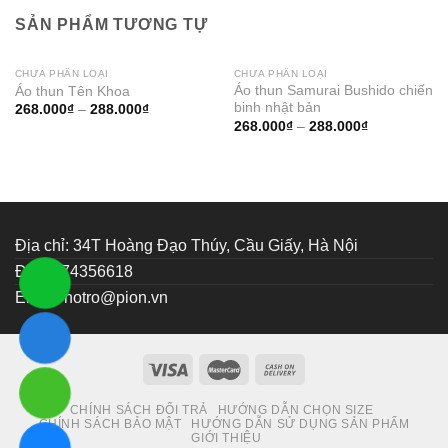
SẢN PHẨM TƯƠNG TỰ
CHƯA PHÂN LOẠI
CHƯA PHÂN LOẠI
Áo thun Samurai Bushido chiến
Áo thun Tên Khoa
binh nhật bản
Thêm
Thêm
268.000
₫
–
288.000
₫
vào
vào
268.000
₫
–
288.000
₫
muốn
muốn
mua
mua
Địa chỉ: 34T Hoàng Đạo Thúy, Cầu Giấy, Hà Nội
ĐT: 0374356618
Email:
hotro@pion.vn
CHÍNH SÁCH ĐỔI TRẢ
HƯỚNG DẪN CHỌN SIZE
CHÍNH SÁCH BẢO MẬT
HƯỚNG DẪN SỬ DỤNG SẢN PHẨM
GIỚI THIỆU