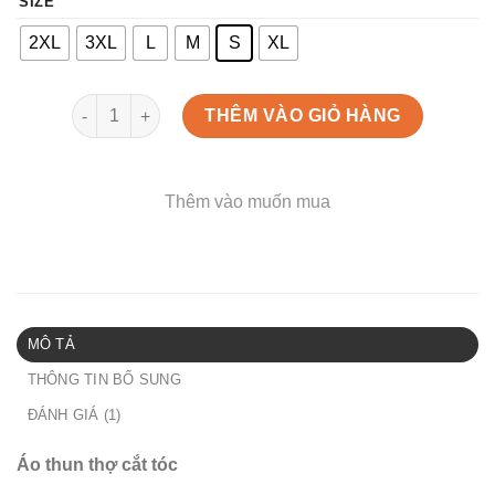
SIZE
2XL
3XL
L
M
S
XL
Áo thun thợ cắt tóc số lượng
THÊM VÀO GIỎ HÀNG
Thêm vào muốn mua
MÔ TẢ
THÔNG TIN BỔ SUNG
ĐÁNH GIÁ (1)
Áo thun thợ cắt tóc