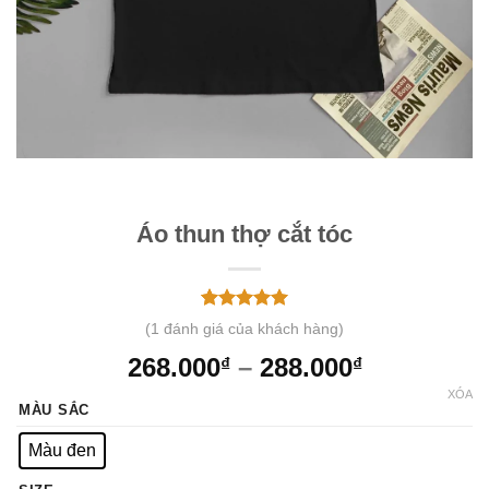
Áo thun thợ cắt tóc
5.00
1
trên 5
(
1
đánh giá của khách hàng)
dựa trên
đánh giá
268.000
–
288.000
₫
₫
XÓA
MÀU SẮC
Màu đen