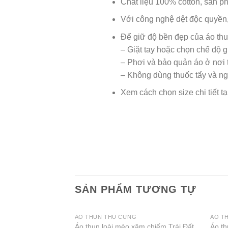
Chất liệu 100% cotton, sản p
Với công nghệ dệt độc quyền,
Để giữ độ bền đẹp của áo thu
– Giặt tay hoặc chọn chế độ gi
– Phơi và bảo quản áo ở nơi t
– Không dùng thuốc tẩy và ng
Xem cách chọn size chi tiết tạ
SẢN PHẨM TƯƠNG TỰ
ÁO THUN THÚ CƯNG
ÁO TH
Áo thun loài mèo xâm chiếm Trái Đất
Áo t