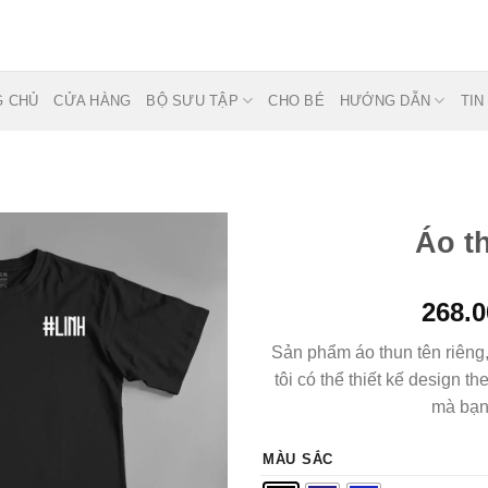
G CHỦ
CỬA HÀNG
BỘ SƯU TẬP
CHO BÉ
HƯỚNG DẪN
TIN
Áo t
Thêm
268.0
vào
muốn
mua
Sản phẩm áo thun tên riêng
tôi có thể thiết kế design t
mà bạn
MÀU SẮC