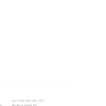
ÁO THUN BẢN SẮC VIỆT
ÁO T-SHIRT
ac
Áo thun bánh mì
Áo thun chú chó Cor