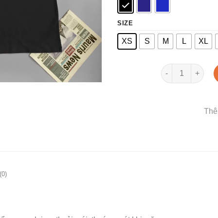
SIZE
XS
S
M
L
XL
Áo thun tên LIN
Thê
(0)