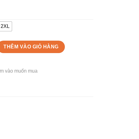
2XL
H số lượng
THÊM VÀO GIỎ HÀNG
m vào muốn mua