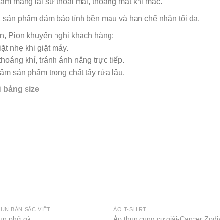
hẩm mang lại sự thoải mái, thoáng mát khi mặc.
 sản phẩm đảm bảo tính bền màu và hạn chế nhăn tối đa.
n, Pion khuyến nghị khách hàng:
ặt nhẹ khi giặt máy.
hoáng khí, tránh ánh nắng trực tiếp.
âm sản phẩm trong chất tẩy rửa lâu.
i
bảng size
UN BẢN SẮC VIỆT
ÁO T-SHIRT
hun phở gà
Áo thun cung cự giải-Cancer Zodi