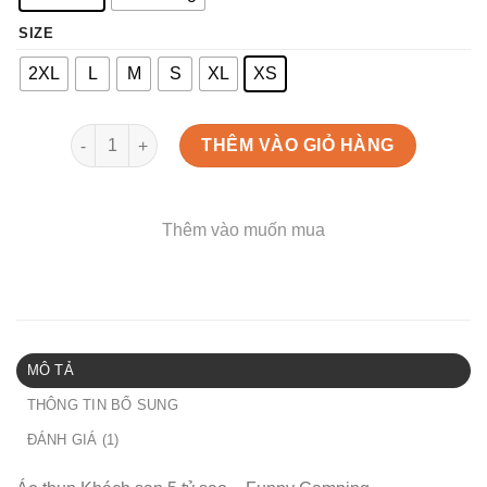
SIZE
2XL
L
M
S
XL
XS
Áo thun Khách sạn 5 tỷ sao - Funny Camping số lượng
THÊM VÀO GIỎ HÀNG
Thêm vào muốn mua
MÔ TẢ
THÔNG TIN BỔ SUNG
ĐÁNH GIÁ (1)