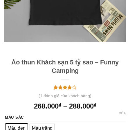
Áo thun Khách sạn 5 tỷ sao – Funny
Camping
4.00
1
trên
(
1
đánh giá của khách hàng)
5 dựa
trên
đánh
268.000
–
288.000
₫
₫
giá
XÓA
MÀU SẮC
Màu đen
Màu trắng