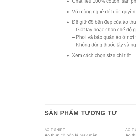
Chất liệu 100% cotton, sản p
Với công nghệ dệt độc quyền,
Để giữ độ bền đẹp của áo thu
– Giặt tay hoặc chọn chế độ gi
– Phơi và bảo quản áo ở nơi t
– Không dùng thuốc tẩy và ng
Xem cách chọn size chi tiết
SẢN PHẨM TƯƠNG TỰ
ÁO T-SHIRT
ÁO T-
Áo thun cỏ bốn lá may mắn
Áo th