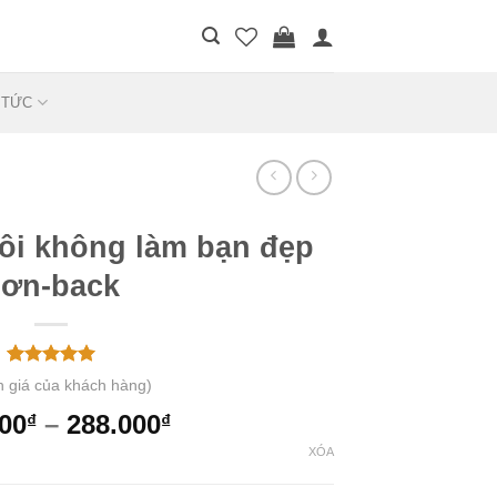
 TỨC
tôi không làm bạn đẹp
ơn-back
5.00
1
trên 5
 giá của khách hàng)
dựa trên
đánh giá
00
–
288.000
₫
₫
XÓA