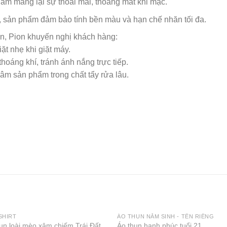
hẩm mang lại sự thoải mái, thoáng mát khi mặc.
 sản phẩm đảm bảo tính bền màu và hạn chế nhăn tối đa.
n, Pion khuyến nghị khách hàng:
ặt nhẹ khi giặt máy.
hoáng khí, tránh ánh nắng trực tiếp.
âm sản phẩm trong chất tẩy rửa lâu.
SHIRT
ÁO THUN NĂM SINH - TÊN RIÊNG
un loài mèo xâm chiếm Trái Đất
Áo thun hạnh phúc tuổi 21