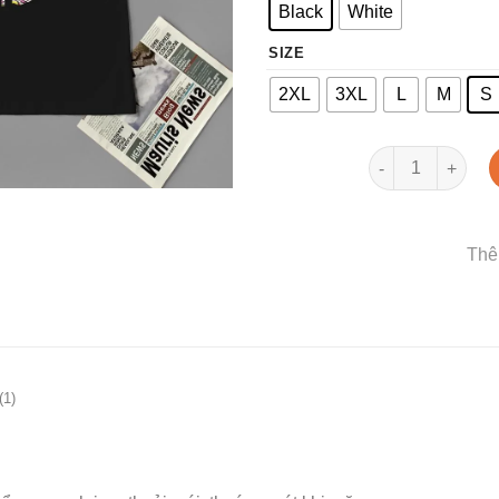
Black
White
SIZE
2XL
3XL
L
M
S
Áo thun ghét tô
Thê
(1)