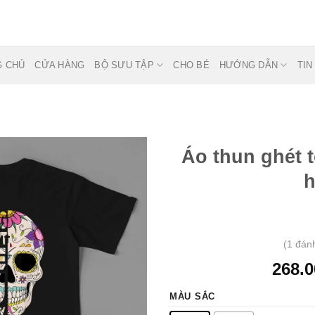
G CHỦ
CỬA HÀNG
BỘ SƯU TẬP
CHO BÉ
HƯỚNG DẪN
TIN
Áo thun ghét 
h
Thêm
vào
muốn
mua
(
1
đánh
268.0
MÀU SẮC