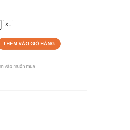
XL
i không làm bạn đẹp hơn-back số lượng
THÊM VÀO GIỎ HÀNG
m vào muốn mua