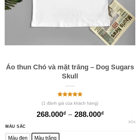
Áo thun Chó và mặt trăng – Dog Sugars
Skull
5.00
1
trên 5
(
1
đánh giá của khách hàng)
dựa trên
đánh giá
268.000
–
288.000
₫
₫
XÓA
MÀU SẮC
Màu đen
Màu trắng