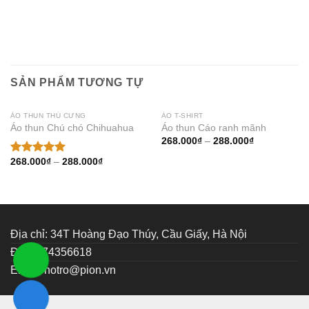
SẢN PHẨM TƯƠNG TỰ
ÁO THUN THÚ CƯNG
ÁO T-SHIRT
Áo thun Chú chó Chihuahua
Áo thun Cáo ranh mãnh
Thêm
Thêm
268.000
₫
–
288.000
₫
vào
vào
muốn
muốn
268.000
₫
–
288.000
₫
Được xếp
mua
mua
hạng
5.00
5 sao
Địa chỉ: 34T Hoàng Đạo Thúy, Cầu Giấy, Hà Nội
ĐT: 0374356618
Email:
hotro@pion.vn