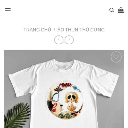
Skip
to
content
TRANG CHỦ
/
ÁO THUN THÚ CƯNG
Thêm
vào
muốn
mua