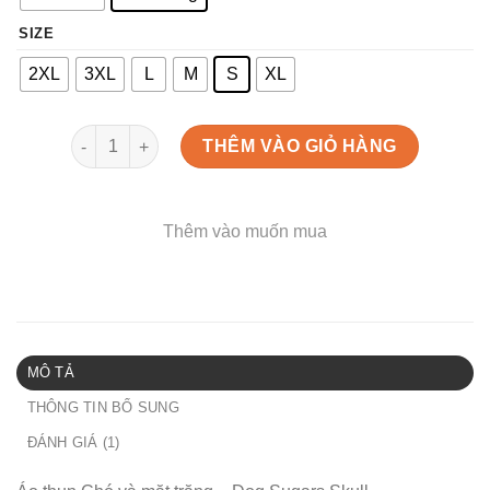
SIZE
2XL
3XL
L
M
S
XL
Áo thun Chó và mặt trăng - Dog Sugars Skull số lượng
THÊM VÀO GIỎ HÀNG
Thêm vào muốn mua
MÔ TẢ
THÔNG TIN BỔ SUNG
ĐÁNH GIÁ (1)