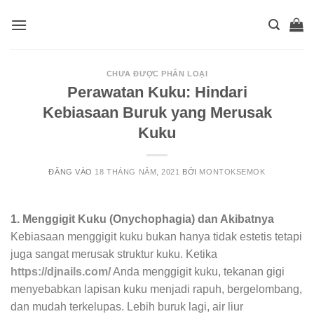
Skip
to
content
CHƯA ĐƯỢC PHÂN LOẠI
Perawatan Kuku: Hindari
Kebiasaan Buruk yang Merusak
Kuku
ĐĂNG VÀO
18 THÁNG NĂM, 2021
BỞI
MONTOKSEMOK
1. Menggigit Kuku (Onychophagia) dan Akibatnya
Kebiasaan menggigit kuku bukan hanya tidak estetis tetapi
juga sangat merusak struktur kuku. Ketika
https://djnails.com/
Anda menggigit kuku, tekanan gigi
menyebabkan lapisan kuku menjadi rapuh, bergelombang,
dan mudah terkelupas. Lebih buruk lagi, air liur