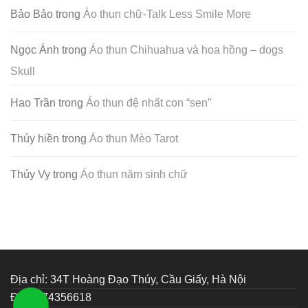
Bảo Bảo
trong
Áo thun chữ-Talk Less Smile More
Ngọc Ánh
trong
Áo thun Chihuahua và hoa hồng – dogs
Skull
Hao Trần
trong
Áo thun đệ nhất con “sen”
Thúy hiền
trong
Áo thun Mèo Tarot
Thúy Vy
trong
Áo thun năm sinh chữ
Địa chỉ: 34T Hoàng Đạo Thúy, Cầu Giấy, Hà Nội
ĐT: 0374356618