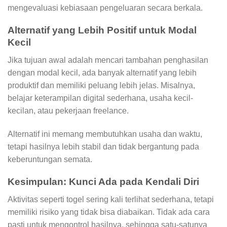
mengevaluasi kebiasaan pengeluaran secara berkala.
Alternatif yang Lebih Positif untuk Modal
Kecil
Jika tujuan awal adalah mencari tambahan penghasilan
dengan modal kecil, ada banyak alternatif yang lebih
produktif dan memiliki peluang lebih jelas. Misalnya,
belajar keterampilan digital sederhana, usaha kecil-
kecilan, atau pekerjaan freelance.
Alternatif ini memang membutuhkan usaha dan waktu,
tetapi hasilnya lebih stabil dan tidak bergantung pada
keberuntungan semata.
Kesimpulan: Kunci Ada pada Kendali Diri
Aktivitas seperti togel sering kali terlihat sederhana, tetapi
memiliki risiko yang tidak bisa diabaikan. Tidak ada cara
pasti untuk mengontrol hasilnya, sehingga satu-satunya