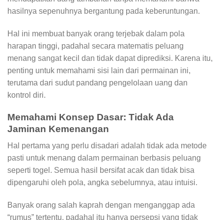
hasilnya sepenuhnya bergantung pada keberuntungan.
Hal ini membuat banyak orang terjebak dalam pola
harapan tinggi, padahal secara matematis peluang
menang sangat kecil dan tidak dapat diprediksi. Karena itu,
penting untuk memahami sisi lain dari permainan ini,
terutama dari sudut pandang pengelolaan uang dan
kontrol diri.
Memahami Konsep Dasar: Tidak Ada
Jaminan Kemenangan
Hal pertama yang perlu disadari adalah tidak ada metode
pasti untuk menang dalam permainan berbasis peluang
seperti togel. Semua hasil bersifat acak dan tidak bisa
dipengaruhi oleh pola, angka sebelumnya, atau intuisi.
Banyak orang salah kaprah dengan menganggap ada
“rumus” tertentu, padahal itu hanya persepsi yang tidak