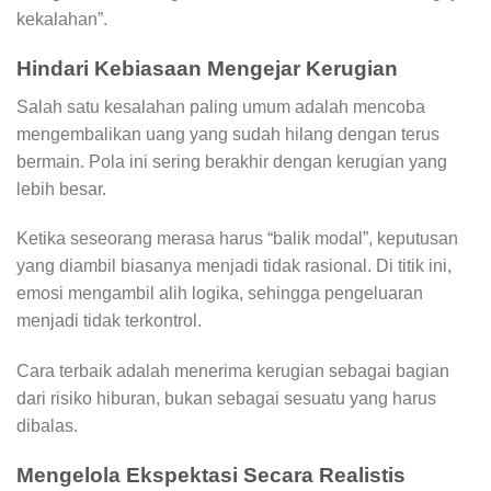
kekalahan”.
Hindari Kebiasaan Mengejar Kerugian
Salah satu kesalahan paling umum adalah mencoba
mengembalikan uang yang sudah hilang dengan terus
bermain. Pola ini sering berakhir dengan kerugian yang
lebih besar.
Ketika seseorang merasa harus “balik modal”, keputusan
yang diambil biasanya menjadi tidak rasional. Di titik ini,
emosi mengambil alih logika, sehingga pengeluaran
menjadi tidak terkontrol.
Cara terbaik adalah menerima kerugian sebagai bagian
dari risiko hiburan, bukan sebagai sesuatu yang harus
dibalas.
Mengelola Ekspektasi Secara Realistis