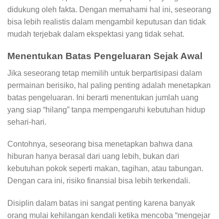
didukung oleh fakta. Dengan memahami hal ini, seseorang
bisa lebih realistis dalam mengambil keputusan dan tidak
mudah terjebak dalam ekspektasi yang tidak sehat.
Menentukan Batas Pengeluaran Sejak Awal
Jika seseorang tetap memilih untuk berpartisipasi dalam
permainan berisiko, hal paling penting adalah menetapkan
batas pengeluaran. Ini berarti menentukan jumlah uang
yang siap “hilang” tanpa mempengaruhi kebutuhan hidup
sehari-hari.
Contohnya, seseorang bisa menetapkan bahwa dana
hiburan hanya berasal dari uang lebih, bukan dari
kebutuhan pokok seperti makan, tagihan, atau tabungan.
Dengan cara ini, risiko finansial bisa lebih terkendali.
Disiplin dalam batas ini sangat penting karena banyak
orang mulai kehilangan kendali ketika mencoba “mengejar