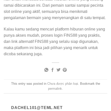
ramai dibicarakan ini. Dari pemain santai sampai pecinta
slot online yang aktif, semuanya bisa menikmati
pengalaman bermain yang menyenangkan di satu tempat.
Kalau kamu sedang mencari platform hiburan online yang
punya akses mudah, proses login FINS88 yang praktis,
dan link alternatif FINS88 yang selalu siap digunakan,
maka platform ini bisa jadi pilihan yang menarik untuk
dicoba sekarang juga.
This entry was posted in
Chưa được phân loại
. Bookmark the
permalink
.
DACHEL101@TEML.NET