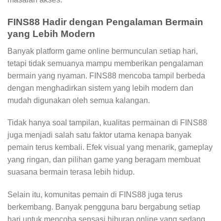
FINS88 Hadir dengan Pengalaman Bermain
yang Lebih Modern
Banyak platform game online bermunculan setiap hari,
tetapi tidak semuanya mampu memberikan pengalaman
bermain yang nyaman. FINS88 mencoba tampil berbeda
dengan menghadirkan sistem yang lebih modern dan
mudah digunakan oleh semua kalangan.
Tidak hanya soal tampilan, kualitas permainan di FINS88
juga menjadi salah satu faktor utama kenapa banyak
pemain terus kembali. Efek visual yang menarik, gameplay
yang ringan, dan pilihan game yang beragam membuat
suasana bermain terasa lebih hidup.
Selain itu, komunitas pemain di FINS88 juga terus
berkembang. Banyak pengguna baru bergabung setiap
hari untuk mencoba sensasi hiburan online yang sedang