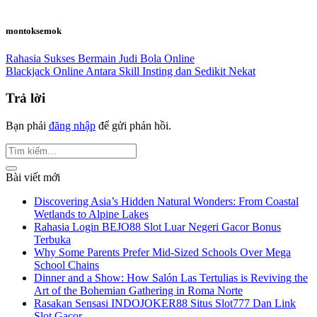
montoksemok
Rahasia Sukses Bermain Judi Bola Online
Blackjack Online Antara Skill Insting dan Sedikit Nekat
Trả lời
Bạn phải
đăng nhập
để gửi phản hồi.
Bài viết mới
Discovering Asia’s Hidden Natural Wonders: From Coastal
Wetlands to Alpine Lakes
Rahasia Login BEJO88 Slot Luar Negeri Gacor Bonus
Terbuka
Why Some Parents Prefer Mid-Sized Schools Over Mega
School Chains
Dinner and a Show: How Salón Las Tertulias is Reviving the
Art of the Bohemian Gathering in Roma Norte
Rasakan Sensasi INDOJOKER88 Situs Slot777 Dan Link
Slot Gacor