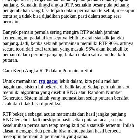
panjang. Semakin tinggi angka RTP, semakin besar pula peluang
pengembalian yang bisa terjadi dalam permainan tersebut, meskipun
tentu saja tidak bisa dijadikan patokan pasti dalam setiap sesi
bermain.
Banyak pemain pemula sering mengira RTP adalah jaminan
kemenangan, padahal konsepnya lebih ke arah statistik jangka
panjang. Jadi, ketika sebuah permainan memiliki RTP 96%, artinya
secara teori dari total taruhan yang masuk, 96% akan kembali ke
pemain dalam periode panjang, bukan dalam satu atau dua kali
putaran.
Cara Kerja Angka RTP dalam Permainan Slot
Untuk memahami
rtp gacor
lebih dalam, kita perlu melihat
bagaimana sistem ini bekerja di balik layar. Setiap permainan slot
memiliki algoritma yang disebut RNG atau Random Number
Generator. Sistem inilah yang memastikan setiap putaran bersifat
acak dan tidak bisa diprediksi.
RTP bekerja sebagai acuan matematis dari hasil jangka panjang
RNG tersebut. Jadi meskipun hasil setiap putaran acak, secara
keseluruhan permainan tetap mengikuti pola statistik tertentu. Inilah
alasan mengapa dua pemain bisa mendapatkan hasil berbeda
meskipun bermain di permainan yang sama.