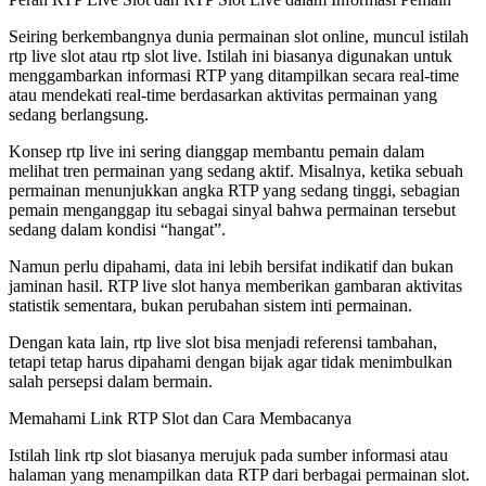
Seiring berkembangnya dunia permainan slot online, muncul istilah
rtp live slot atau rtp slot live. Istilah ini biasanya digunakan untuk
menggambarkan informasi RTP yang ditampilkan secara real-time
atau mendekati real-time berdasarkan aktivitas permainan yang
sedang berlangsung.
Konsep rtp live ini sering dianggap membantu pemain dalam
melihat tren permainan yang sedang aktif. Misalnya, ketika sebuah
permainan menunjukkan angka RTP yang sedang tinggi, sebagian
pemain menganggap itu sebagai sinyal bahwa permainan tersebut
sedang dalam kondisi “hangat”.
Namun perlu dipahami, data ini lebih bersifat indikatif dan bukan
jaminan hasil. RTP live slot hanya memberikan gambaran aktivitas
statistik sementara, bukan perubahan sistem inti permainan.
Dengan kata lain, rtp live slot bisa menjadi referensi tambahan,
tetapi tetap harus dipahami dengan bijak agar tidak menimbulkan
salah persepsi dalam bermain.
Memahami Link RTP Slot dan Cara Membacanya
Istilah link rtp slot biasanya merujuk pada sumber informasi atau
halaman yang menampilkan data RTP dari berbagai permainan slot.