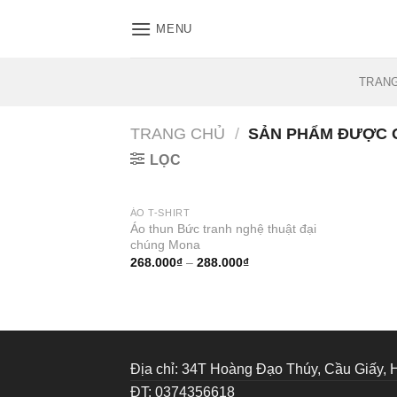
Skip
MENU
to
content
TRAN
TRANG CHỦ
/
SẢN PHẨM ĐƯỢC 
LỌC
ÁO T-SHIRT
Áo thun Bức tranh nghệ thuật đại
chúng Mona
Thêm
vào
268.000
₫
–
288.000
₫
muốn
mua
Địa chỉ: 34T Hoàng Đạo Thúy, Cầu Giấy, 
ĐT: 0374356618