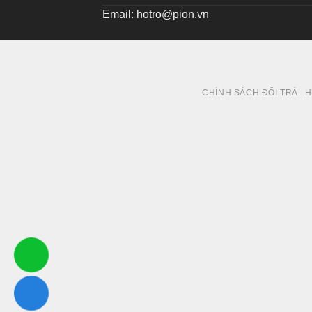
Email:
hotro@pion.vn
CHÍNH SÁCH ĐỔI TRẢ
H