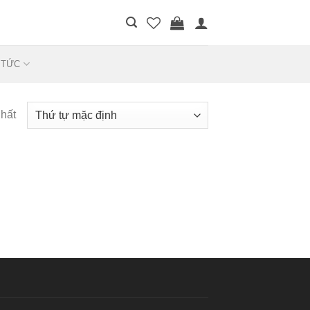
 TỨC
nhất