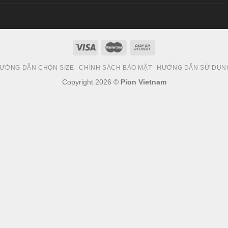
ƯỚNG DẪN CHỌN SIZE
CHÍNH SÁCH BẢO MẬT
HƯỚNG DẪN SỬ DỤN
Copyright 2026 ©
Pion Vietnam