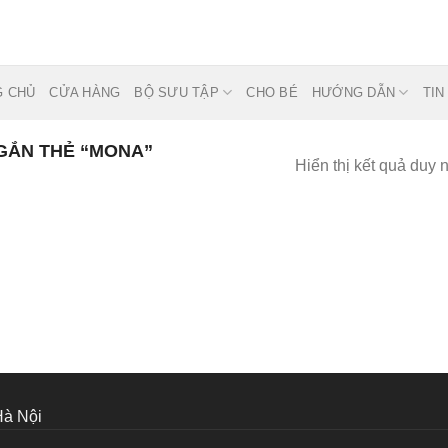
G CHỦ
CỬA HÀNG
BỘ SƯU TẬP
CHO BÉ
HƯỚNG DẪN
TIN
GẮN THẺ “MONA”
Hiển thị kết quả duy 
Hà Nội