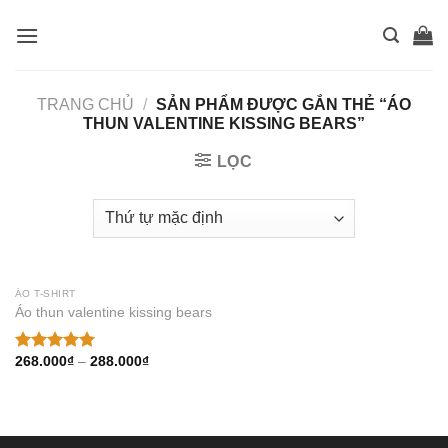
Skip
to
content
TRANG CHỦ
/
SẢN PHẨM ĐƯỢC GẮN THẺ “ÁO
THUN VALENTINE KISSING BEARS”
LỌC
ÁO T-SHIRT
Áo thun valentine kissing bears
Thêm
vào
muốn
268.000
₫
–
288.000
₫
Được xếp
mua
hạng
5.00
5 sao