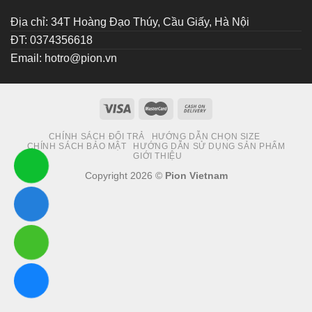
Địa chỉ: 34T Hoàng Đạo Thúy, Cầu Giấy, Hà Nội
ĐT: 0374356618
Email:
hotro@pion.vn
CHÍNH SÁCH ĐỔI TRẢ
HƯỚNG DẪN CHỌN SIZE
CHÍNH SÁCH BẢO MẬT
HƯỚNG DẪN SỬ DỤNG SẢN PHẨM
GIỚI THIỆU
Copyright 2026 ©
Pion Vietnam