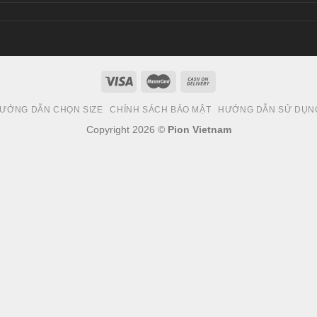
ƯỚNG DẪN CHỌN SIZE
CHÍNH SÁCH BẢO MẬT
HƯỚNG DẪN SỬ DỤN
Copyright 2026 ©
Pion Vietnam