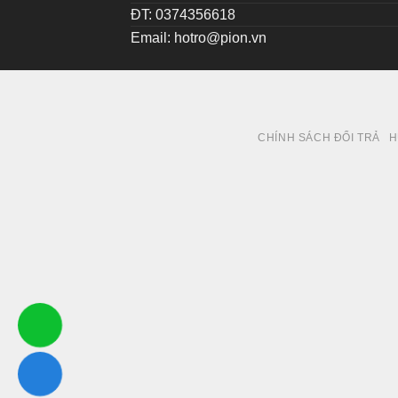
ĐT: 0374356618
Email:
hotro@pion.vn
CHÍNH SÁCH ĐỔI TRẢ
H