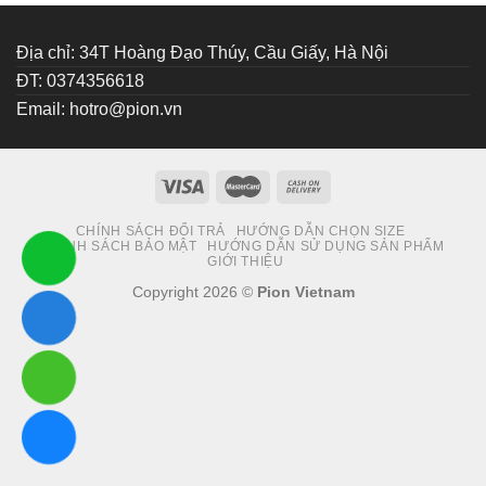
Địa chỉ: 34T Hoàng Đạo Thúy, Cầu Giấy, Hà Nội
ĐT: 0374356618
Email:
hotro@pion.vn
CHÍNH SÁCH ĐỔI TRẢ
HƯỚNG DẪN CHỌN SIZE
CHÍNH SÁCH BẢO MẬT
HƯỚNG DẪN SỬ DỤNG SẢN PHẨM
GIỚI THIỆU
Copyright 2026 ©
Pion Vietnam