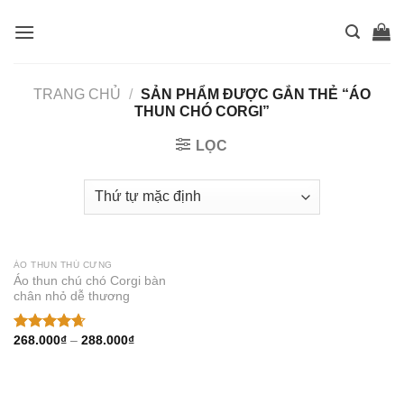
Skip
to
content
TRANG CHỦ
/
SẢN PHẨM ĐƯỢC GẮN THẺ “ÁO
THUN CHÓ CORGI”
LỌC
ÁO THUN THÚ CƯNG
Áo thun chú chó Corgi bàn
chân nhỏ dễ thương
Thêm
vào
muốn
mua
268.000
₫
–
288.000
₫
Được xếp
hạng
4.67
5 sao