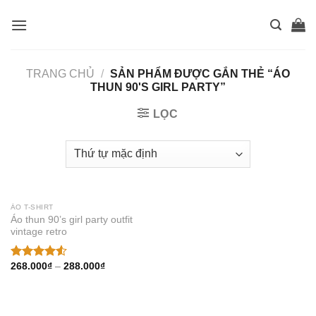
Skip
to
content
TRANG CHỦ
/
SẢN PHẨM ĐƯỢC GẮN THẺ “ÁO
THUN 90'S GIRL PARTY”
LỌC
ÁO T-SHIRT
Áo thun 90’s girl party outfit
vintage retro
Thêm
vào
muốn
mua
268.000
₫
–
288.000
₫
Được xếp
hạng
4.50
5 sao