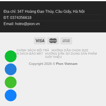
Địa chỉ: 34T Hoàng Đạo Thúy, Cầu Giấy, Hà Nội
ĐT: 0374356618
Email:
hotro@pion.vn
CHÍNH SÁCH ĐỔI TRẢ
HƯỚNG DẪN CHỌN SIZE
CHÍNH SÁCH BẢO MẬT
HƯỚNG DẪN SỬ DỤNG SẢN PHẨM
GIỚI THIỆU
Copyright 2026 ©
Pion Vietnam