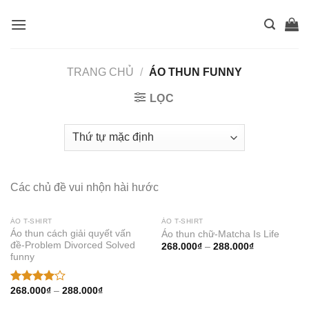
Skip
to
content
TRANG CHỦ
/
ÁO THUN FUNNY
LỌC
Các chủ đề vui nhộn hài hước
ÁO T-SHIRT
ÁO T-SHIRT
Áo thun cách giải quyết vấn
Áo thun chữ-Matcha Is Life
đề-Problem Divorced Solved
Thêm
Thêm
268.000
₫
–
288.000
₫
vào
vào
funny
muốn
muốn
mua
mua
268.000
₫
–
288.000
₫
Được
xếp hạng